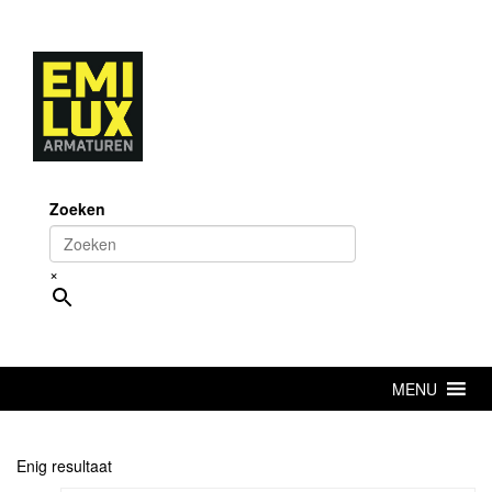
Skip
to
content
Zoeken
×
MENU
Enig resultaat