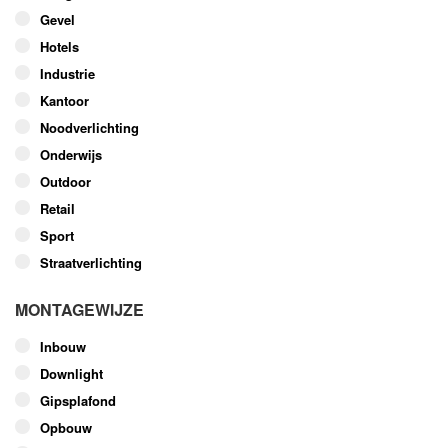
worden
Gevel
op
Hotels
de
Industrie
productpagina
Kantoor
Noodverlichting
Onderwijs
Outdoor
Retail
Sport
Straatverlichting
MONTAGEWIJZE
Inbouw
Downlight
Gipsplafond
Opbouw