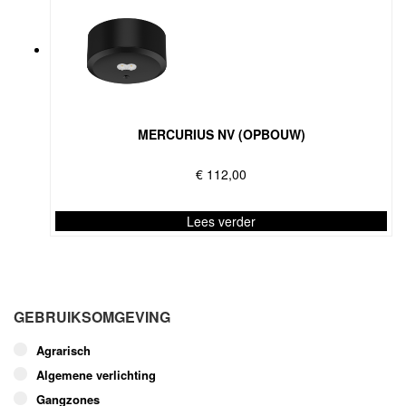
MERCURIUS NV (OPBOUW)
€
112,00
Lees verder
Dit
product
heeft
meerdere
GEBRUIKSOMGEVING
variaties.
Deze
Agrarisch
optie
Algemene verlichting
kan
Gangzones
gekozen