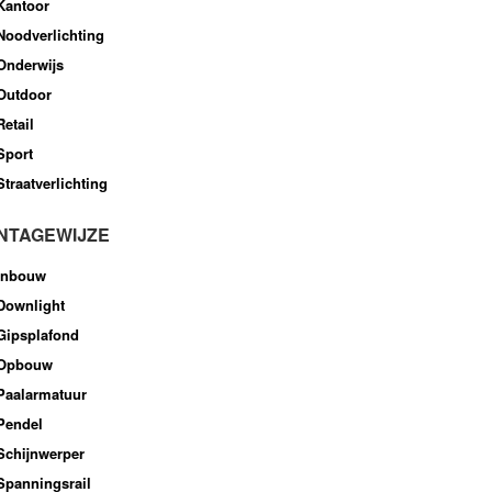
Kantoor
Noodverlichting
Onderwijs
Outdoor
Retail
Sport
Straatverlichting
NTAGEWIJZE
Inbouw
Downlight
Gipsplafond
Opbouw
Paalarmatuur
Pendel
Schijnwerper
Spanningsrail