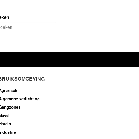
eken
BRUIKSOMGEVING
Agrarisch
Algemene verlichting
Gangzones
Gevel
Hotels
Industrie