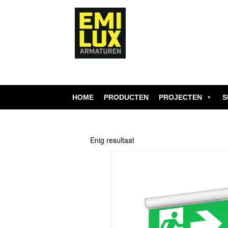
Skip
to
content
HOME
PRODUCTEN
PROJECTEN
S
Enig resultaat
Dit
product
heeft
meerdere
variaties.
Deze
optie