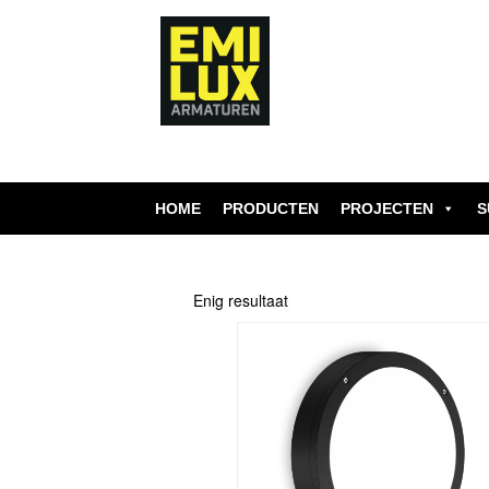
Skip
to
content
HOME
PRODUCTEN
PROJECTEN
S
Enig resultaat
Dit
product
heeft
meerdere
variaties.
Deze
optie