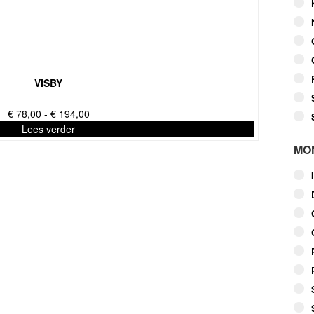
VISBY
Prijsklasse:
€
78,00
-
€
194,00
€ 78,00
Lees verder
tot
MO
€ 194,00